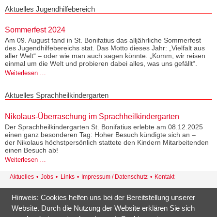
Haus
Aktuelles Jugendhilfebereich
Sommerfest 2024
Am 09. August fand in St. Bonifatius das alljährliche Sommerfest
des Jugendhilfebereichs stat. Das Motto dieses Jahr: „Vielfalt aus
aller Welt“ – oder wie man auch sagen könnte: „Komm, wir reisen
einmal um die Welt und probieren dabei alles, was uns gefällt“.
Sommerfest
Weiterlesen …
2024
Aktuelles Sprachheilkindergarten
Nikolaus-Überraschung im Sprachheilkindergarten
Der Sprachheilkindergarten St. Bonifatius erlebte am 08.12.2025
einen ganz besonderen Tag: Hoher Besuch kündigte sich an –
der Nikolaus höchstpersönlich stattete den Kindern Mitarbeitenden
einen Besuch ab!
Nikolaus-
Weiterlesen …
Überraschung
Navigation
Aktuelles
Jobs
Links
Impressum / Datenschutz
Kontakt
im
überspringen
Sprachheilkindergarten
St. Bonifatius · Georg-Böhm-Str. 18 · 21337 Lüneburg
Hinweis: Cookies helfen uns bei der Bereitstellung unserer
Tel.: 04131/8536-0 · Fax: 04131/8536-46
Website. Durch die Nutzung der Website erklären Sie sich