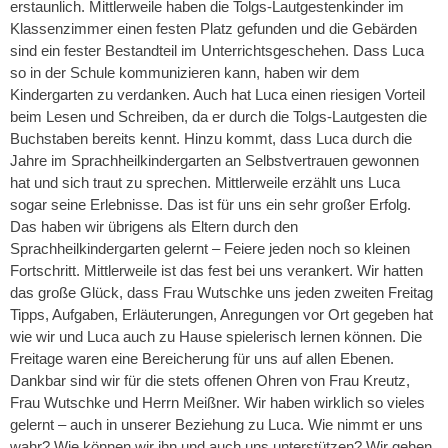
erstaunlich. Mittlerweile haben die Tolgs-Lautgestenkinder im
Klassenzimmer einen festen Platz gefunden und die Gebärden
sind ein fester Bestandteil im Unterrichtsgeschehen. Dass Luca
so in der Schule kommunizieren kann, haben wir dem
Kindergarten zu verdanken. Auch hat Luca einen riesigen Vorteil
beim Lesen und Schreiben, da er durch die Tolgs-Lautgesten die
Buchstaben bereits kennt. Hinzu kommt, dass Luca durch die
Jahre im Sprachheilkindergarten an Selbstvertrauen gewonnen
hat und sich traut zu sprechen. Mittlerweile erzählt uns Luca
sogar seine Erlebnisse. Das ist für uns ein sehr großer Erfolg.
Das haben wir übrigens als Eltern durch den
Sprachheilkindergarten gelernt – Feiere jeden noch so kleinen
Fortschritt. Mittlerweile ist das fest bei uns verankert. Wir hatten
das große Glück, dass Frau Wutschke uns jeden zweiten Freitag
Tipps, Aufgaben, Erläuterungen, Anregungen vor Ort gegeben hat
wie wir und Luca auch zu Hause spielerisch lernen können. Die
Freitage waren eine Bereicherung für uns auf allen Ebenen.
Dankbar sind wir für die stets offenen Ohren von Frau Kreutz,
Frau Wutschke und Herrn Meißner. Wir haben wirklich so vieles
gelernt – auch in unserer Beziehung zu Luca. Wie nimmt er uns
wahr? Wie können wir ihn und auch uns unterstützen? Wir gehen