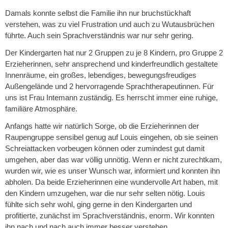
Damals konnte selbst die Familie ihn nur bruchstückhaft
verstehen, was zu viel Frustration und auch zu Wutausbrüchen
führte. Auch sein Sprachverständnis war nur sehr gering.
Der Kindergarten hat nur 2 Gruppen zu je 8 Kindern, pro Gruppe 2
Erzieherinnen, sehr ansprechend und kinderfreundlich gestaltete
Innenräume, ein großes, lebendiges, bewegungsfreudiges
Außengelände und 2 hervorragende Sprachtherapeutinnen. Für
uns ist Frau Intemann zuständig. Es herrscht immer eine ruhige,
familiäre Atmosphäre.
Anfangs hatte wir natürlich Sorge, ob die Erzieherinnen der
Raupengruppe sensibel genug auf Louis eingehen, ob sie seinen
Schreiattacken vorbeugen können oder zumindest gut damit
umgehen, aber das war völlig unnötig. Wenn er nicht zurechtkam,
wurden wir, wie es unser Wunsch war, informiert und konnten ihn
abholen. Da beide Erzieherinnen eine wundervolle Art haben, mit
den Kindern umzugehen, war die nur sehr selten nötig. Louis
fühlte sich sehr wohl, ging gerne in den Kindergarten und
profitierte, zunächst im Sprachverständnis, enorm. Wir konnten
ihn nach und nach auch immer besser verstehen.