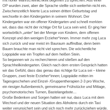
mit hoher Wahrscheinlichkeit beginnen zu sprechen. Aus einer
OP wurden zwei, aber die Sprache stellte sich weiterhin nicht ein.
Zwischenzeitlich feierte Luca seinen dritten Geburtstag und
wechselte in den Kindergarten in seinem Wohnort. Der
Kindergarten war ein offener Kindergarten und schnell merkten
wir, dass das nicht der richtige Ort für Luca sein wird. Er ging hier
wortwörtlich „unter“ bei der Menge von Kindern, dem offenen
Konzept und den wenigen Erzieher*innen. Immer mehr zog Luca
sich zurück und war meist im Bauraum auffindbar, denn beim
Bauen brauchte man nicht viel sprechen. Die wöchentliche
Logopädie war ein Tropfen auf dem heißen Stein.
So begannen wir zu recherchieren und stießen auf den
Sprachheilkindergarten. Gleich nach dem ersten Gespräch hatten
wir das Gefühl, dass das genau das richtige für Luca sei – kleine
Gruppen, zwei feste Erzieher*innen; Logopädie mitten im
Tagesgeschehen und Einzel- /Gruppentherapien 2-3 pro Woche,
ein riesiger Außenbereich, gemeinsame Frühstücke und Mittage,
psychomotorisches Turnen, Bastelangebote…
Große Bedenken und Sorgen hatten wir nur, dass Luca mit dem
Wechsel und der neuen Situation des Abholens durch ein Taxi
weiter verunsichert sein und sich noch mehr zurückziehen würde.