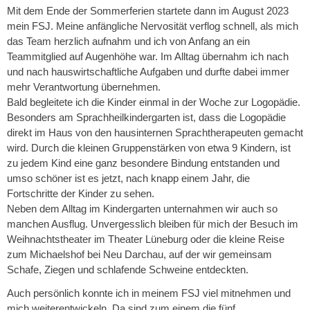
Mit dem Ende der Sommerferien startete dann im August 2023
mein FSJ. Meine anfängliche Nervosität verflog schnell, als mich
das Team herzlich aufnahm und ich von Anfang an ein
Teammitglied auf Augenhöhe war. Im Alltag übernahm ich nach
und nach hauswirtschaftliche Aufgaben und durfte dabei immer
mehr Verantwortung übernehmen.
Bald begleitete ich die Kinder einmal in der Woche zur Logopädie.
Besonders am Sprachheilkindergarten ist, dass die Logopädie
direkt im Haus von den hausinternen Sprachtherapeuten gemacht
wird. Durch die kleinen Gruppenstärken von etwa 9 Kindern, ist
zu jedem Kind eine ganz besondere Bindung entstanden und
umso schöner ist es jetzt, nach knapp einem Jahr, die
Fortschritte der Kinder zu sehen.
Neben dem Alltag im Kindergarten unternahmen wir auch so
manchen Ausflug. Unvergesslich bleiben für mich der Besuch im
Weihnachtstheater im Theater Lüneburg oder die kleine Reise
zum Michaelshof bei Neu Darchau, auf der wir gemeinsam
Schafe, Ziegen und schlafende Schweine entdeckten.
Auch persönlich konnte ich in meinem FSJ viel mitnehmen und
mich weiterentwickeln. Da sind zum einem die fünf