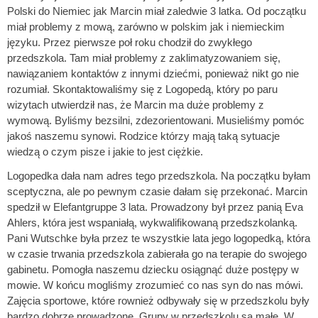
Polski do Niemiec jak Marcin miał zaledwie 3 latka. Od początku
miał problemy z mową, zarówno w polskim jak i niemieckim
języku. Przez pierwsze poł roku chodził do zwykłego
przedszkola. Tam miał problemy z zaklimatyzowaniem się,
nawiązaniem kontaktów z innymi dziećmi, ponieważ nikt go nie
rozumiał. Skontaktowaliśmy się z Logopedą, który po paru
wizytach utwierdził nas, że Marcin ma duże problemy z
wymową. Byliśmy bezsilni, zdezorientowani. Musieliśmy pomóc
jakoś naszemu synowi. Rodzice którzy mają taką sytuacje
wiedzą o czym pisze i jakie to jest ciężkie.
Logopedka dała nam adres tego przedszkola. Na początku byłam
sceptyczna, ale po pewnym czasie dałam się przekonać. Marcin
spedził w Elefantgruppe 3 lata. Prowadzony był przez panią Eva
Ahlers, która jest wspaniałą, wykwalifikowaną przedszkolanką.
Pani Wutschke była przez te wszystkie lata jego logopedką, która
w czasie trwania przedszkola zabierała go na terapie do swojego
gabinetu. Pomogła naszemu dziecku osiągnąć duże postępy w
mowie. W końcu mogliśmy zrozumieć co nas syn do nas mówi.
Zajęcia sportowe, które rownież odbywały się w przedszkolu były
bardzo dobrze prowadzone. Grupy w przedszkolu są małe. W