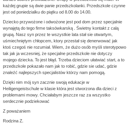
każdej grupie są dwie panie przedszkolanki. Przedszkole czynne
jest od poniedzialku do piątku od 8.00 do 14.00.
Dziecko przywożone i odwożone jest pod dom przez specjalnie
wynajętą do tego firme taksówkarską . Świetny kontakt z calą
grupą. Nasz syn przez te wszystkie lata stał sie otwartym,
uśmiechniętym chłopcem, ktory przestał się denerwować jak
ktoś czegoś nie rozumiał. Wiem, że dużo osób myśli sterotypowo
tak jak ja wczesniej, że specjalne przedszkole nie dotyczy
mojego dziecka. To jest błąd. Trzeba dzieciom ułatwiać start, a to
przedszkole pokazało nam jak to robić, gdzie sie udać, gdzie
znaleźć najlepszych specjalistów którzy nam pomogą.
Dzięki nim mój syn zacznie swoją edukacje w
Heiligengeistschule w klasie która jest stworzona dla dzieci z
problemami mowy. Chciałabym jeszcze raz za wszystko
serdecznie podziekować
Z poważaniem
Rodzina Z.