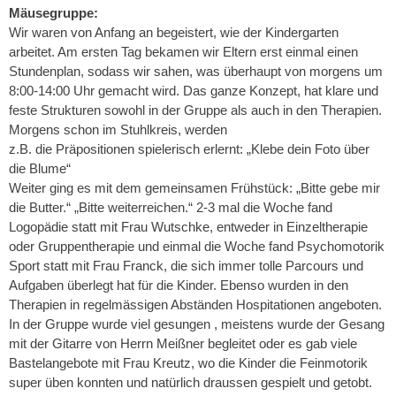
Mäusegruppe:
Wir waren von Anfang an begeistert, wie der Kindergarten
arbeitet. Am ersten Tag bekamen wir Eltern erst einmal einen
Stundenplan, sodass wir sahen, was überhaupt von morgens um
8:00-14:00 Uhr gemacht wird. Das ganze Konzept, hat klare und
feste Strukturen sowohl in der Gruppe als auch in den Therapien.
Morgens schon im Stuhlkreis, werden
z.B. die Präpositionen spielerisch erlernt: „Klebe dein Foto über
die Blume“
Weiter ging es mit dem gemeinsamen Frühstück: „Bitte gebe mir
die Butter.“ „Bitte weiterreichen.“ 2-3 mal die Woche fand
Logopädie statt mit Frau Wutschke, entweder in Einzeltherapie
oder Gruppentherapie und einmal die Woche fand Psychomotorik
Sport statt mit Frau Franck, die sich immer tolle Parcours und
Aufgaben überlegt hat für die Kinder. Ebenso wurden in den
Therapien in regelmässigen Abständen Hospitationen angeboten.
In der Gruppe wurde viel gesungen , meistens wurde der Gesang
mit der Gitarre von Herrn Meißner begleitet oder es gab viele
Bastelangebote mit Frau Kreutz, wo die Kinder die Feinmotorik
super üben konnten und natürlich draussen gespielt und getobt.