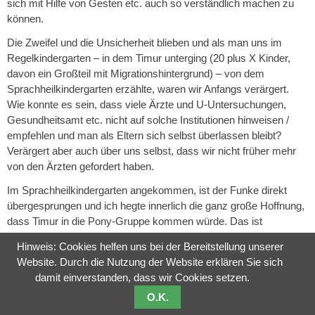
sich mit Hilfe von Gesten etc. auch so verständlich machen zu
können.
Die Zweifel und die Unsicherheit blieben und als man uns im
Regelkindergarten – in dem Timur unterging (20 plus X Kinder,
davon ein Großteil mit Migrationshintergrund) – von dem
Sprachheilkindergarten erzählte, waren wir Anfangs verärgert.
Wie konnte es sein, dass viele Ärzte und U-Untersuchungen,
Gesundheitsamt etc. nicht auf solche Institutionen hinweisen /
empfehlen und man als Eltern sich selbst überlassen bleibt?
Verärgert aber auch über uns selbst, dass wir nicht früher mehr
von den Ärzten gefordert haben.
Im Sprachheilkindergarten angekommen, ist der Funke direkt
übergesprungen und ich hegte innerlich die ganz große Hoffnung,
dass Timur in die Pony-Gruppe kommen würde. Das ist
selbstverständlich keine Abwertung oder mangelnde
Hinweis: Cookies helfen uns bei der Bereitstellung unserer
Wertschätzung ggü. den anderen Gruppen und deren
Website. Durch die Nutzung der Website erklären Sie sich
Erzieherinnen, aber hier sagte mir mein Bauch, dass sich Timur
damit einverstanden, dass wir Cookies setzen.
schnell wohl fühlen würde.
O.K.
An der Stelle auch noch einmal ein Lob und Dank an Frau