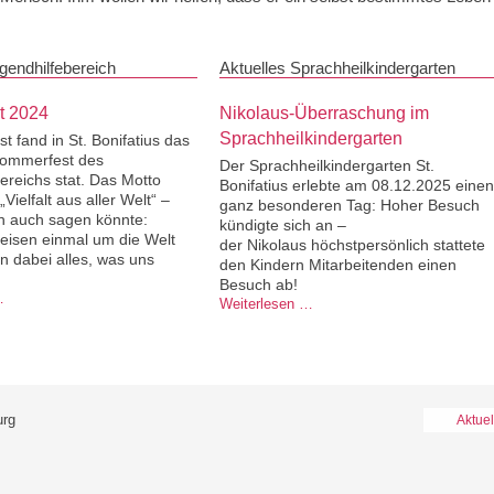
gendhilfebereich
Aktuelles Sprachheilkindergarten
t 2024
Nikolaus-Überraschung im
Sprachheilkindergarten
t fand in St. Bonifatius das
 Sommerfest des
Der Sprachheilkindergarten St.
ereichs stat. Das Motto
Bonifatius erlebte am 08.12.2025 einen
„Vielfalt aus aller Welt“ –
ganz besonderen Tag: Hoher Besuch
n auch sagen könnte:
kündigte sich an –
eisen einmal um die Welt
der Nikolaus höchstpersönlich stattete
n dabei alles, was uns
den Kindern Mitarbeitenden einen
Besuch ab!
Sommerfest 2024
…
Nikolaus-Überraschung im Sprachheilkindergarten
Weiterlesen …
urg
Navig
Aktuel
übers