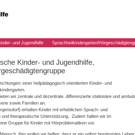
inder- und Jugendhilfe
Sprachheilkindergarten/Hörgeschädigteng
ische Kinder- und Jugendhilfe,
örgeschädigtengruppe
richtungen: einer heilpädagogisch orientierten Kinder- und
kindergarten.
eten wir zentrale und dezentrale, differenzierte stationäre und ambul
sene sowie Familien an.
gensdorf) erhalten Kinder mit erheblichen Sprach- und
 und therapeutische Unterstützung. Zudem halten wir im
eine Gruppe für Kinder mit Hörproblematiken vor.
e Mensch. Ihm wollen wir helfen, dass er ein selbst bestimmtes Leben 