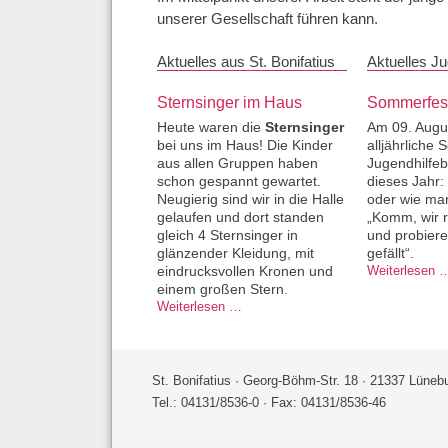
unserer Gesellschaft führen kann.
Aktuelles aus St. Bonifatius
Aktuelles Ju
Sternsinger im Haus
Sommerfes
Heute waren die
Sternsinger
Am 09. Augus
bei uns im Haus! Die Kinder
alljährliche
aus allen Gruppen haben
Jugendhilfeb
schon gespannt gewartet.
dieses Jahr: 
Neugierig sind wir in die Halle
oder wie ma
gelaufen und dort standen
„Komm, wir r
gleich 4 Sternsinger in
und probiere
glänzender Kleidung, mit
gefällt“.
Weiterlesen 
eindrucksvollen Kronen und
einem großen Stern.
Sternsinger im Haus
Weiterlesen …
St. Bonifatius · Georg-Böhm-Str. 18 · 21337 Lüneb
Tel.: 04131/8536-0 · Fax: 04131/8536-46