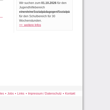
Wir suchen zum
01.10.2026
für den
Jugendhilfebereich
einen/eineSozialpädagogen/Sozialpädagogin
für den Schulbereich für 30
Wochenstunden.
>> weitere Infos
ation
les
Jobs
Links
Impressum / Datenschutz
Kontakt
pringen