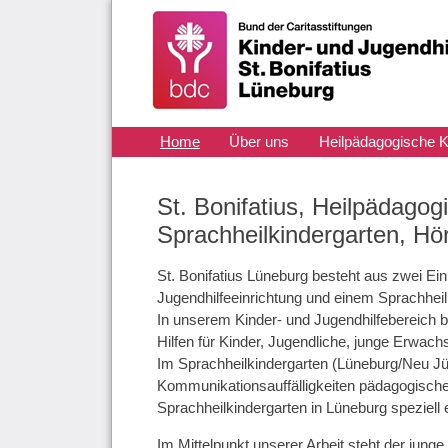
Navigation
Home
Über uns
Heilpädagogische K
überspringen
Aktuelles
Kontakt
St. Bonifatius, Heilpädagog
Sprachheilkindergarten, H
St. Bonifatius Lüneburg besteht aus zwei Ein
Jugendhilfeeinrichtung und einem Sprachheil
In unserem Kinder- und Jugendhilfebereich bi
Hilfen für Kinder, Jugendliche, junge Erwach
Im Sprachheilkindergarten (Lüneburg/Neu Jür
Kommunikationsauffälligkeiten pädagogische
Sprachheilkindergarten in Lüneburg speziell 
Im Mittelpunkt unserer Arbeit steht der jung