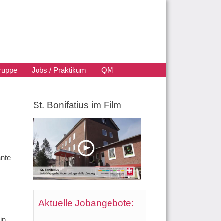
ruppe
Jobs / Praktikum
QM
St. Bonifatius im Film
ante
Aktuelle Jobangebote:
in