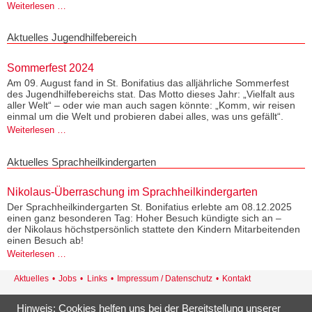
Sternsinger
Weiterlesen …
im
Haus
Aktuelles Jugendhilfebereich
Sommerfest 2024
Am 09. August fand in St. Bonifatius das alljährliche Sommerfest
des Jugendhilfebereichs stat. Das Motto dieses Jahr: „Vielfalt aus
aller Welt“ – oder wie man auch sagen könnte: „Komm, wir reisen
einmal um die Welt und probieren dabei alles, was uns gefällt“.
Sommerfest
Weiterlesen …
2024
Aktuelles Sprachheilkindergarten
Nikolaus-Überraschung im Sprachheilkindergarten
Der Sprachheilkindergarten St. Bonifatius erlebte am 08.12.2025
einen ganz besonderen Tag: Hoher Besuch kündigte sich an –
der Nikolaus höchstpersönlich stattete den Kindern Mitarbeitenden
einen Besuch ab!
Nikolaus-
Weiterlesen …
Überraschung
Navigation
Aktuelles
Jobs
Links
Impressum / Datenschutz
Kontakt
im
überspringen
Sprachheilkindergarten
St. Bonifatius · Georg-Böhm-Str. 18 · 21337 Lüneburg
Hinweis: Cookies helfen uns bei der Bereitstellung unserer