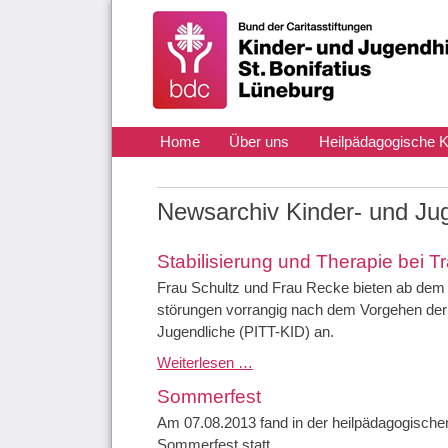
Navigation
Home
Über uns
Heilpädagogische K
überspringen
Aktuelles
Kontakt
Newsarchiv Kinder- und Ju
Stabilisierung und Therapie bei 
Frau Schultz und Frau Recke bieten ab dem 
störungen vorrangig nach dem Vorgehen der
Jugendliche (PITT-KID) an.
Stabilisierung und Therapie bei Traumafolgestörungen
Weiterlesen …
Sommerfest
Am 07.08.2013 fand in der heilpädagogischen 
Sommerfest statt.