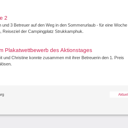
e 2
n und 3 Betreuer auf den Weg in den Sommerurlaub - für eine Woche
n, Reiseziel der Campingplatz Strukkamphuk.
eim Plakatwettbewerb des Aktionstages
t und Christine konnte zusammen mit ihrer Betreuerin den 1. Preis
nlösen.
urg
Navig
Aktuel
übers