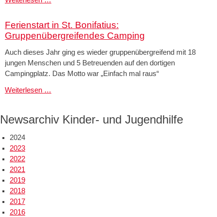
2024
Ferienstart in St. Bonifatius:
Gruppenübergreifendes Camping
Auch dieses Jahr ging es wieder gruppenübergreifend mit 18
jungen Menschen und 5 Betreuenden auf den dortigen
Campingplatz. Das Motto war „Einfach mal raus“
Ferienstart
Weiterlesen …
in
St.
Newsarchiv Kinder- und Jugendhilfe
Bonifatius:
Gruppenübergreifendes
2024
Camping
2023
2022
2021
2019
2018
2017
2016