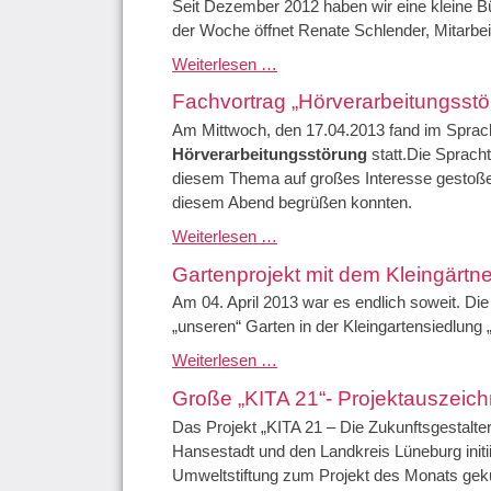
Seit Dezember 2012 haben wir eine kleine Bü
der Woche öffnet Renate Schlender, Mitarbei
Kindergartenbücherei neu eröffnet
Weiterlesen …
Fachvortrag „Hörverarbeitungsstö
Am Mittwoch, den 17.04.2013 fand im Sprach
Hörverarbeitungsstörung
statt.Die Sprach
diesem Thema auf großes Interesse gestoßen 
diesem Abend begrüßen konnten.
Fachvortrag „Hörverarbeitungsstörung“
Weiterlesen …
Gartenprojekt mit dem Kleingärtn
Am 04. April 2013 war es endlich soweit. Di
„unseren“ Garten in der Kleingartensiedlung 
Gartenprojekt mit dem Kleingärtnerverein Lüneburg e.V.
Weiterlesen …
Große „KITA 21“- Projektauszeichn
Das Projekt „KITA 21 – Die Zukunftsgestalter“
Hansestadt und den Landkreis Lüneburg initi
Umweltstiftung zum Projekt des Monats gekü