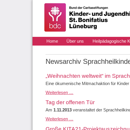
Navigation
Home
Über uns
Heilpädagogische K
überspringen
Aktuelles
Kontakt
Newsarchiv Sprachheilkind
„Weihnachten weltweit“ im Sprachh
Eine ökumenische Mitmachaktion für Kinder 
„Weihnachten weltweit“ im Sprachheilkindergarten St. Bonifatius
Weiterlesen …
Tag der offenen Tür
Am
1.11.2013
veranstaltet der Sprachheilkin
Tag der offenen Tür
Weiterlesen …
Große KITA21-Projektauszeichnu