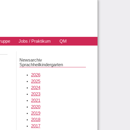
ruppe
Jobs / Praktikum
QM
Newsarchiv
Sprachheilkindergarten
2026
2025
2024
2023
2021
2020
2019
2018
2017