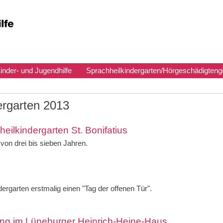
inder- und Jugendhilfe
Sprachheilkindergarten/Hörgeschädigteng
ergarten 2013
eilkindergarten St. Bonifatius
von drei bis sieben Jahren.
dergarten erstmalig einen "Tag der offenen Tür".
ng im Lüneburger Heinrich-Heine-Haus