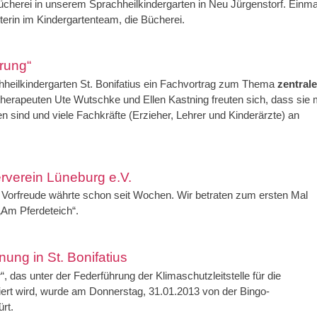
cherei in unserem Sprachheilkindergarten in Neu Jürgenstorf. Einmal
terin im Kindergartenteam, die Bücherei.
rung“
heilkindergarten St. Bonifatius ein Fachvortrag zum Thema
zentrale
therapeuten Ute Wutschke und Ellen Kastning freuten sich, dass sie 
sind und viele Fachkräfte (Erzieher, Lehrer und Kinderärzte) an
erverein Lüneburg e.V.
e Vorfreude währte schon seit Wochen. Wir betraten zum ersten Mal
„Am Pferdeteich“.
ung in St. Bonifatius
, das unter der Federführung der Klimaschutzleitstelle für die
iert wird, wurde am Donnerstag, 31.01.2013 von der Bingo-
rt.