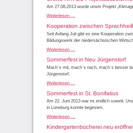
Am 27.08.2013 wurde unser Projekt „Klima
Große KITA21-Projektauszeichnung im Lüneburger Heinrich-Heine-Haus
Weiterlesen …
Kooperation zwischen Sprachhei
Seit Anfang Juli gibt es eine Kooperation zw
Bildungswerk der niedersächsischen Wirtsch
Kooperation zwischen Sprachheilkindergarten und BNW
Weiterlesen …
Sommerfest in Neu Jürgenstorf
Mach´s mit, mach´s nach, mach´s besser la
Jürgenstorf.
Sommerfest in Neu Jürgenstorf
Weiterlesen …
Sommerfest in St. Bonifatius
Am 22. Juni 2013 war es endlich soweit. Uns
in Lüneburg konnte beginnen.
Sommerfest in St. Bonifatius
Weiterlesen …
Kindergartenbücherei neu eröffne