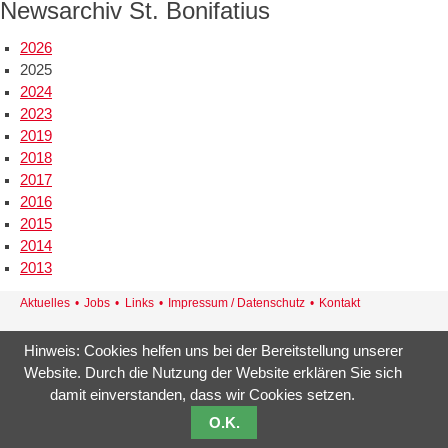
Newsarchiv St. Bonifatius
für
Toleranz
2026
und
2025
Frieden
2024
2023
2019
2018
2017
2016
2015
2014
2013
Navigation
Aktuelles
Jobs
Links
Impressum / Datenschutz
Kontakt
überspringen
St. Bonifatius · Georg-Böhm-Str. 18 · 21337 Lüneburg
Hinweis: Cookies helfen uns bei der Bereitstellung unserer
Tel.: 04131/8536-0 · Fax: 04131/8536-46
Website. Durch die Nutzung der Website erklären Sie sich
damit einverstanden, dass wir Cookies setzen.
O.K.