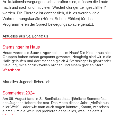
Artikulationsbewegungen nicht abrufbar sind, müssen die Laute
nach und nach und mit vielen Wiederholungen „eingeschliffen“
werden. Die Therapie ist ganzheitlich, d.h. es werden viele
Wahrnehmungskanäle (Hören, Sehen, Fühlen) für das
Programmieren der Sprechbewegungsabläufe genutzt.
Aktuelles aus St. Bonifatius
Sternsinger im Haus
Heute waren die
Sternsinger
bei uns im Haus! Die Kinder aus allen
Gruppen haben schon gespannt gewartet. Neugierig sind wir in die
Halle gelaufen und dort standen gleich 4 Sternsinger in glänzender
Kleidung, mit eindrucksvollen Kronen und einem großen Stern.
Sternsinger
Weiterlesen …
im
Haus
Aktuelles Jugendhilfebereich
Sommerfest 2024
Am 09. August fand in St. Bonifatius das alljährliche Sommerfest
des Jugendhilfebereichs stat. Das Motto dieses Jahr: „Vielfalt aus
aller Welt“ – oder wie man auch sagen könnte: „Komm, wir reisen
einmal um die Welt und probieren dabei alles, was uns gefällt“.